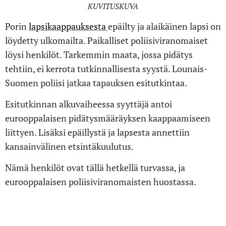
KUVITUSKUVA
Porin
lapsikaappauksesta
epäilty ja alaikäinen lapsi on
löydetty ulkomailta. Paikalliset poliisiviranomaiset
löysi henkilöt. Tarkemmin maata, jossa pidätys
tehtiin, ei kerrota tutkinnallisesta syystä. Lounais-
Suomen poliisi jatkaa tapauksen esitutkintaa.
Esitutkinnan alkuvaiheessa syyttäjä antoi
eurooppalaisen pidätysmääräyksen kaappaamiseen
liittyen. Lisäksi epäillystä ja lapsesta annettiin
kansainvälinen etsintäkuulutus.
Nämä henkilöt ovat tällä hetkellä turvassa, ja
eurooppalaisen poliisiviranomaisten huostassa.