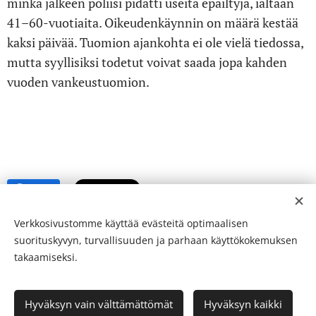
minkä jälkeen poliisi pidätti useita epäiltyjä, iältään
41–60-vuotiaita. Oikeudenkäynnin on määrä kestää
kaksi päivää. Tuomion ajankohta ei ole vielä tiedossa,
mutta syyllisiksi todetut voivat saada jopa kahden
vuoden vankeustuomion.
Share
Verkkosivustomme käyttää evästeitä optimaalisen
suorituskyvyn, turvallisuuden ja parhaan käyttökokemuksen
takaamiseksi.
© 24-verkkolehti ™ . Kaikki oikeudet pidätetään
Hyväksyn vain välttämättömät
Hyväksyn kaikki
ISSN 2342-3439