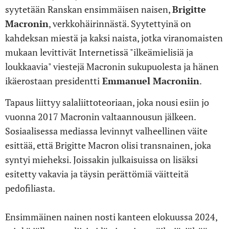
syytetään Ranskan ensimmäisen naisen,
Brigitte
Macronin
, verkkohäirinnästä. Syytettyinä on
kahdeksan miestä ja kaksi naista, jotka viranomaisten
mukaan levittivät Internetissä "ilkeämielisiä ja
loukkaavia" viestejä Macronin sukupuolesta ja hänen
ikäerostaan presidentti
Emmanuel Macroniin
.
Tapaus liittyy salaliittoteoriaan, joka nousi esiin jo
vuonna 2017 Macronin valtaannousun jälkeen.
Sosiaalisessa mediassa levinnyt valheellinen väite
esittää, että Brigitte Macron olisi transnainen, joka
syntyi mieheksi. Joissakin julkaisuissa on lisäksi
esitetty vakavia ja täysin perättömiä väitteitä
pedofiliasta.
Ensimmäinen nainen nosti kanteen elokuussa 2024,