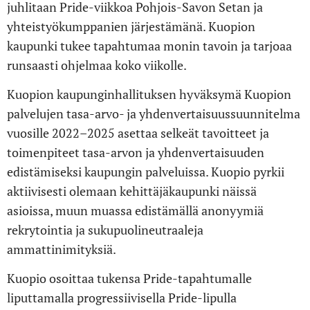
juhlitaan Pride-viikkoa Pohjois-Savon Setan ja
yhteistyökumppanien järjestämänä. Kuopion
kaupunki tukee tapahtumaa monin tavoin ja tarjoaa
runsaasti ohjelmaa koko viikolle.
Kuopion kaupunginhallituksen hyväksymä Kuopion
palvelujen tasa-arvo- ja yhdenvertaisuussuunnitelma
vuosille 2022–2025 asettaa selkeät tavoitteet ja
toimenpiteet tasa-arvon ja yhdenvertaisuuden
edistämiseksi kaupungin palveluissa. Kuopio pyrkii
aktiivisesti olemaan kehittäjäkaupunki näissä
asioissa, muun muassa edistämällä anonyymiä
rekrytointia ja sukupuolineutraaleja
ammattinimityksiä.
Kuopio osoittaa tukensa Pride-tapahtumalle
liputtamalla progressiivisella Pride-lipulla