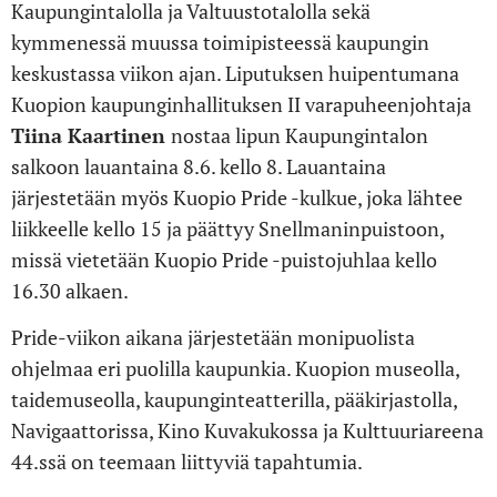
Kaupungintalolla ja Valtuustotalolla sekä
kymmenessä muussa toimipisteessä kaupungin
keskustassa viikon ajan. Liputuksen huipentumana
Kuopion kaupunginhallituksen II varapuheenjohtaja
Tiina Kaartinen
nostaa lipun Kaupungintalon
salkoon lauantaina 8.6. kello 8. Lauantaina
järjestetään myös Kuopio Pride -kulkue, joka lähtee
liikkeelle kello 15 ja päättyy Snellmaninpuistoon,
missä vietetään Kuopio Pride -puistojuhlaa kello
16.30 alkaen.
Pride-viikon aikana järjestetään monipuolista
ohjelmaa eri puolilla kaupunkia. Kuopion museolla,
taidemuseolla, kaupunginteatterilla, pääkirjastolla,
Navigaattorissa, Kino Kuvakukossa ja Kulttuuriareena
44.ssä on teemaan liittyviä tapahtumia.