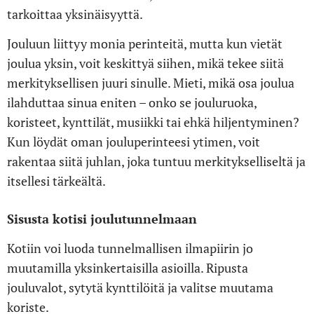
tarkoittaa yksinäisyyttä.
Jouluun liittyy monia perinteitä, mutta kun vietät
joulua yksin, voit keskittyä siihen, mikä tekee siitä
merkityksellisen juuri sinulle. Mieti, mikä osa joulua
ilahduttaa sinua eniten – onko se jouluruoka,
koristeet, kynttilät, musiikki tai ehkä hiljentyminen?
Kun löydät oman jouluperinteesi ytimen, voit
rakentaa siitä juhlan, joka tuntuu merkitykselliseltä ja
itsellesi tärkeältä.
Sisusta kotisi joulutunnelmaan
Kotiin voi luoda tunnelmallisen ilmapiirin jo
muutamilla yksinkertaisilla asioilla. Ripusta
jouluvalot, sytytä kynttilöitä ja valitse muutama
koriste.