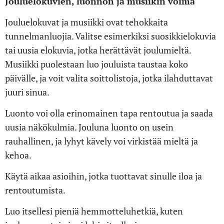
Jouluelokuvien, luonnon ja musiikin voima
Jouluelokuvat ja musiikki ovat tehokkaita
tunnelmanluojia. Valitse esimerkiksi suosikkielokuvia
tai uusia elokuvia, jotka herättävät joulumieltä.
Musiikki puolestaan luo jouluista taustaa koko
päivälle, ja voit valita soittolistoja, jotka ilahduttavat
juuri sinua.
Luonto voi olla erinomainen tapa rentoutua ja saada
uusia näkökulmia. Jouluna luonto on usein
rauhallinen, ja lyhyt kävely voi virkistää mieltä ja
kehoa.
Käytä aikaa asioihin, jotka tuottavat sinulle iloa ja
rentoutumista.
Luo itsellesi pieniä hemmotteluhetkiä, kuten