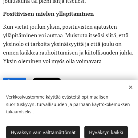
joulusauna tai pieni lahja itsellesi.
Positiivisen mielen ylläpitäminen
Kun vietät joulun yksin, positiivisten ajatusten
ylläpitäminen voi auttaa. Muistuta itseäsi siitä, että
yksinolo ei tarkoita yksinäisyyttä ja että joulu on
ennen kaikkea rauhoittumisen ja kiitollisuuden juhla.
Yksin oleminen voi myös olla voimavara
Share
Verkkosivustomme käyttää evästeitä optimaalisen
suorituskyvyn, turvallisuuden ja parhaan käyttökokemuksen
takaamiseksi.
© 24-verkkolehti ™ . Kaikki oikeudet pidätetään
Hyväksyn vain välttämättömät
Hyväksyn kaikki
ISSN 2342-3439