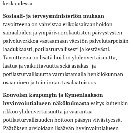
keskuudessa.
Sosiaali- ja terveysministeriön mukaan
tavoitteena on vahvistaa erikoissairaanhoidon
sairaaloiden ja ympärivuorokautisten päivystysten
palveluverkkoa vastaamaan väestön palvelutarpeisiin
laadukkaasti, potilasturvallisesti ja kestävästi.
Tavoitteena on lisätä hoidon yhdenvertaisuutta,
laatua ja vaikuttavuutta sekä asiakas- ja
potilasturvallisuutta varmistamalla henkilökunnan
osaaminen ja toiminnan tasalaatuisuus.
Kouvolan kaupungin ja Kymenlaakson
hyvinvointialueen näkökulmasta
esitys kuitenkin
rikkoo yhdenvertaisuutta ja vaarantaa
potilasturvallisuuden hoitoon pääsyn viivästyessä.
Päätöksen arvioidaan lisäävän hyvinvointialueen