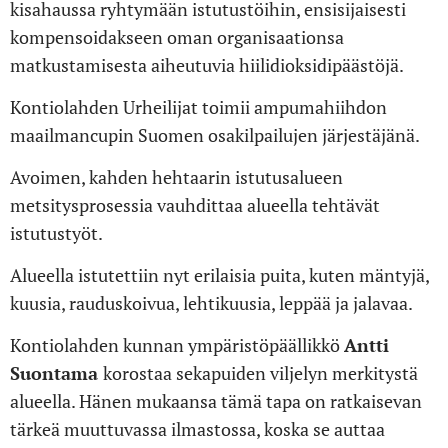
kisahaussa ryhtymään istutustöihin, ensisijaisesti
kompensoidakseen oman organisaationsa
matkustamisesta aiheutuvia hiilidioksidipäästöjä.
Kontiolahden Urheilijat toimii ampumahiihdon
maailmancupin Suomen osakilpailujen järjestäjänä.
Avoimen, kahden hehtaarin istutusalueen
metsitysprosessia vauhdittaa alueella tehtävät
istutustyöt.
Alueella istutettiin nyt erilaisia ​​puita, kuten mäntyjä,
kuusia, rauduskoivua, lehtikuusia, leppää ja jalavaa.
Kontiolahden kunnan ympäristöpäällikkö
Antti
Suontama
korostaa sekapuiden viljelyn merkitystä
alueella. Hänen mukaansa tämä tapa on ratkaisevan
tärkeä muuttuvassa ilmastossa, koska se auttaa