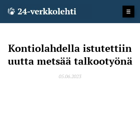
Kontiolahdella istutettiin
uutta metsää talkootyönä
05.06.2023