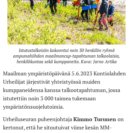
Istutustalkoisiin kokoontui noin 30 henkilön ryhmä
ampumahiihdon maailmancup-tapahtuman talkoolaisia,
henkilökuntaa sekä kumppaneita. Kuva: Jarno Artika
Maailman ympäristöpäivänä 5.6.2023 Kontiolahden
Urheilijat järjestivät yhteistyössä muiden
kumppaneidensa kanssa talkootapahtuman, jossa
istutettiin noin 3 000 taimea tukemaan
ympäristönsuojelutoimia.
Urheiluseuran puheenjohtaja
Kimmo Turunen
on
kertonut, että he sitoutuivat viime kesän MM-