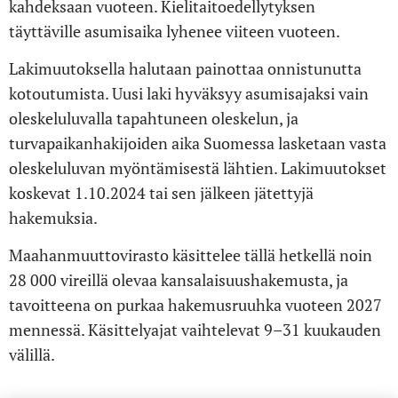
kahdeksaan vuoteen. Kielitaitoedellytyksen
täyttäville asumisaika lyhenee viiteen vuoteen.
Lakimuutoksella halutaan painottaa onnistunutta
kotoutumista. Uusi laki hyväksyy asumisajaksi vain
oleskeluluvalla tapahtuneen oleskelun, ja
turvapaikanhakijoiden aika Suomessa lasketaan vasta
oleskeluluvan myöntämisestä lähtien. Lakimuutokset
koskevat 1.10.2024 tai sen jälkeen jätettyjä
hakemuksia.
Maahanmuuttovirasto käsittelee tällä hetkellä noin
28 000 vireillä olevaa kansalaisuushakemusta, ja
tavoitteena on purkaa hakemusruuhka vuoteen 2027
mennessä. Käsittelyajat vaihtelevat 9–31 kuukauden
välillä.