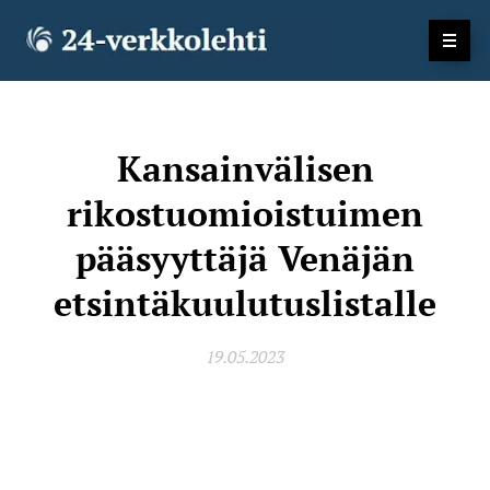
Kansainvälisen
rikostuomioistuimen
pääsyyttäjä Venäjän
etsintäkuulutuslistalle
19.05.2023