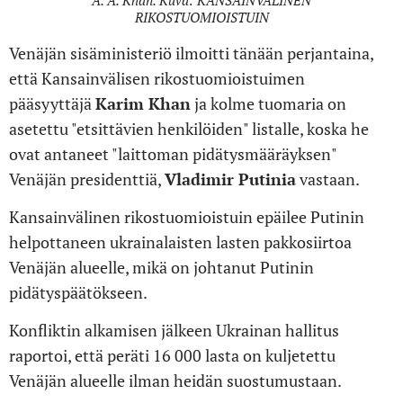
A. A. Khan. Kuva: KANSAINVÄLINEN
RIKOSTUOMIOISTUIN
Venäjän sisäministeriö ilmoitti tänään perjantaina,
että Kansainvälisen rikostuomioistuimen
pääsyyttäjä
Karim Khan
ja kolme tuomaria on
asetettu "etsittävien henkilöiden" listalle, koska he
ovat antaneet "laittoman pidätysmääräyksen"
Venäjän presidenttiä,
Vladimir Putinia
vastaan.
Kansainvälinen rikostuomioistuin epäilee Putinin
helpottaneen ukrainalaisten lasten pakkosiirtoa
Venäjän alueelle, mikä on johtanut Putinin
pidätyspäätökseen.
Konfliktin alkamisen jälkeen Ukrainan hallitus
raportoi, että peräti 16 000 lasta on kuljetettu
Venäjän alueelle ilman heidän suostumustaan.