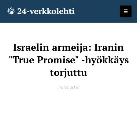
Israelin armeija: Iranin
"True Promise" -hyökkäys
torjuttu
14.04.2024