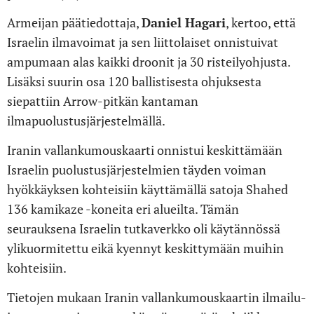
Armeijan päätiedottaja,
Daniel Hagar
i
, kertoo, että
Israelin ilmavoimat ja sen liittolaiset onnistuivat
ampumaan alas kaikki droonit ja 30 risteilyohjusta.
Lisäksi suurin osa 120 ballistisesta ohjuksesta
siepattiin Arrow-pitkän kantaman
ilmapuolustusjärjestelmällä.
Iranin vallankumouskaarti onnistui keskittämään
Israelin puolustusjärjestelmien täyden voiman
hyökkäyksen kohteisiin käyttämällä satoja Shahed
136 kamikaze -koneita eri alueilta. Tämän
seurauksena Israelin tutkaverkko oli käytännössä
ylikuormitettu eikä kyennyt keskittymään muihin
kohteisiin.
Tietojen mukaan Iranin vallankumouskaartin ilmailu-