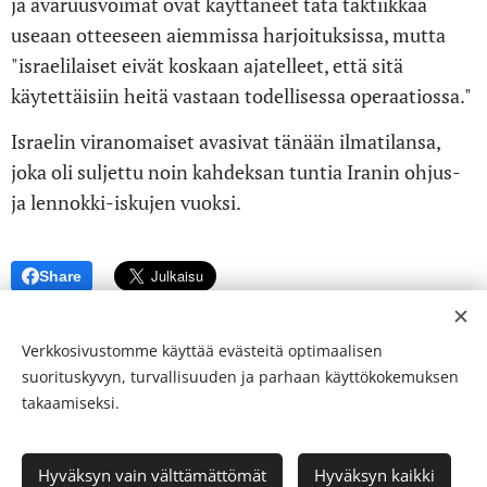
ja avaruusvoimat ovat käyttäneet tätä taktiikkaa
useaan otteeseen aiemmissa harjoituksissa, mutta
"israelilaiset eivät koskaan ajatelleet, että sitä
käytettäisiin heitä vastaan todellisessa operaatiossa."
Israelin viranomaiset avasivat tänään ilmatilansa,
joka oli suljettu noin kahdeksan tuntia Iranin ohjus-
ja lennokki-iskujen vuoksi.
Share
Verkkosivustomme käyttää evästeitä optimaalisen
suorituskyvyn, turvallisuuden ja parhaan käyttökokemuksen
takaamiseksi.
© 24-verkkolehti ™ . Kaikki oikeudet pidätetään
Hyväksyn vain välttämättömät
Hyväksyn kaikki
ISSN 2342-3439