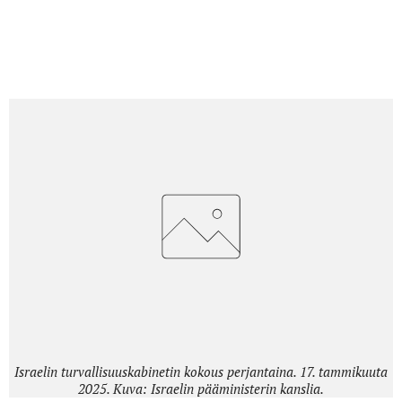
Äänestyksessä sopimus hyväksyttiin äänin 24–8,
vaikka äärioikeistolaiset puolueet vastustivat sitä
jyrkästi.
Israelin turvallisuuskabinetin kokous perjantaina. 17. tammikuuta
2025. Kuva: Israelin pääministerin kanslia.