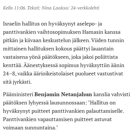
Kello 11:06. Teksti: Nina Laakso/ 24-verkkolehti
Israelin hallitus on hyväksynyt aselepo- ja
panttivankien vaihtosopimuksen Hamasin kanssa
pitkän ja kiivaan keskustelun jälkeen. Viiden tunnin
mittainen hallituksen kokous päättyi lauantain
vastaisena yönä päätökseen, joka jakoi poliittista
kenttää. Äänestyksessä sopimus hyväksyttiin äänin
24–8, vaikka äärioikeistolaiset puolueet vastustivat
sitä jyrkästi.
Pääministeri
Benjamin Netanjahun
kanslia vahvisti
päätöksen lyhyessä lausunnossaan: "Hallitus on
hyväksynyt puitteet panttivankien palauttamiselle.
Panttivankien vapauttamisen puitteet astuvat
voimaan sunnuntaina."