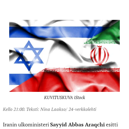
Yhdysvaltojen välistä lähentymistä.
KUVITUSKUVA iStock
Kello 21:00. Teksti: Nina Laakso/ 24-verkkolehti
Iranin ulkoministeri
Sayyid
Abbas Araqchi
esitti