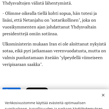
Yhdysvaltojen välistä lähentymistä.
- Olimme oikealla tiellä kohti sopua, hän totesi ja
lisäsi, että Netanjahu on "sotarikollinen", joka on
vuosikymmenten ajan johdattanut Yhdysvaltain
presidenttejä omiin sotiinsa.
Ulkoministerin mukaan Iran ei ole aloittanut nykyistä
sotaa, eikä pyri jatkamaan verenvuodatusta, mutta on
valmis puolustamaan itseään "ylpeydellä viimeiseen
veripisaraan saakka".
Share
Verkkosivustomme käyttää evästeitä optimaalisen
suorituskyvyn, turvallisuuden ja parhaan käyttökokemuksen