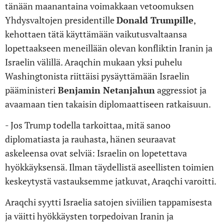
tänään maanantaina voimakkaan vetoomuksen
Yhdysvaltojen presidentille
Donald Trumpille
,
kehottaen tätä käyttämään vaikutusvaltaansa
lopettaakseen meneillään olevan konfliktin Iranin ja
Israelin välillä. Araqchin mukaan yksi puhelu
Washingtonista riittäisi pysäyttämään Israelin
pääministeri
Benjamin Netanjahun
aggressiot ja
avaamaan tien takaisin diplomaattiseen ratkaisuun.
- Jos Trump todella tarkoittaa, mitä sanoo
diplomatiasta ja rauhasta, hänen seuraavat
askeleensa ovat selviä: Israelin on lopetettava
hyökkäyksensä. Ilman täydellistä aseellisten toimien
keskeytystä vastauksemme jatkuvat, Araqchi varoitti.
Araqchi syytti Israelia satojen siviilien tappamisesta
ja väitti hyökkäysten torpedoivan Iranin ja