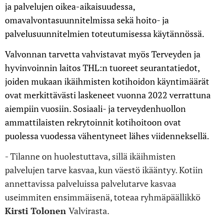
ja palvelujen oikea-aikaisuudessa,
omavalvontasuunnitelmissa sekä hoito- ja
palvelusuunnitelmien toteutumisessa käytännössä.
Valvonnan tarvetta vahvistavat myös Terveyden ja
hyvinvoinnin laitos THL:n tuoreet seurantatiedot,
joiden mukaan ikäihmisten kotihoidon käyntimäärät
ovat merkittävästi laskeneet vuonna 2022 verrattuna
aiempiin vuosiin. Sosiaali- ja terveydenhuollon
ammattilaisten rekrytoinnit kotihoitoon ovat
puolessa vuodessa vähentyneet lähes viidenneksellä.
- Tilanne on huolestuttava, sillä ikäihmisten
palvelujen tarve kasvaa, kun väestö ikääntyy. Kotiin
annettavissa palveluissa palvelutarve kasvaa
useimmiten ensimmäisenä, toteaa ryhmäpäällikkö
Kirsti Tolonen
Valvirasta.