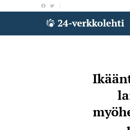
Ikään
la
myöhe