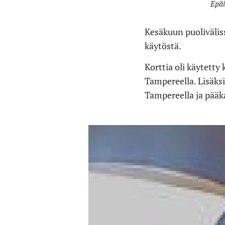
Epäi
Kesäkuun puoliväliss
käytöstä.
Korttia oli käytetty
Tampereella. Lisäksi
Tampereella ja pääk