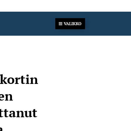
VALIKKO
kortin
sen
ttanut
a