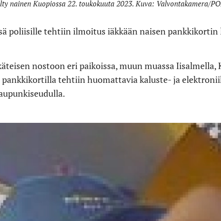
lty nainen Kuopiossa 22. toukokuuta 2023. Kuva: Valvontakamera/PO
ä poliisille tehtiin ilmoitus iäkkään naisen pankkikorti
 käteisen nostoon eri paikoissa, muun muassa Iisalmella, 
 pankkikortilla tehtiin huomattavia kaluste- ja elektronii
aupunkiseudulla.