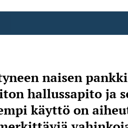
tyneen naisen pankki
iton hallussapito ja 
mpi käyttö on aiheu
merkittäviä vahinkoj