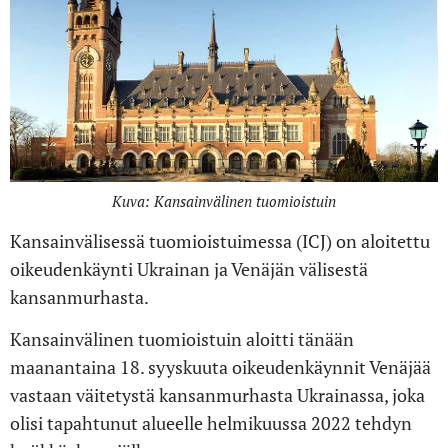
Kuva: Kansainvälinen tuomioistuin
Kansainvälisessä tuomioistuimessa (ICJ) on aloitettu
oikeudenkäynti Ukrainan ja Venäjän välisestä
kansanmurhasta.
Kansainvälinen tuomioistuin aloitti tänään
maanantaina 18. syyskuuta oikeudenkäynnit Venäjää
vastaan ​​väitetystä kansanmurhasta Ukrainassa, joka
olisi tapahtunut alueelle helmikuussa 2022 tehdyn