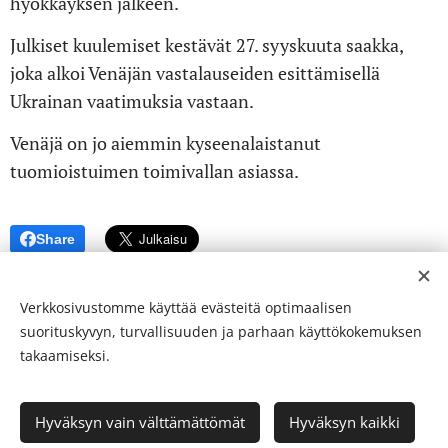
hyökkäyksen jälkeen.
Julkiset kuulemiset kestävät 27. syyskuuta saakka,
joka alkoi Venäjän vastalauseiden esittämisellä
Ukrainan vaatimuksia vastaan.
Venäjä on jo aiemmin kyseenalaistanut
tuomioistuimen toimivallan asiassa.
Share
Verkkosivustomme käyttää evästeitä optimaalisen
suorituskyvyn, turvallisuuden ja parhaan käyttökokemuksen
takaamiseksi.
© 24-verkkolehti ™ . Kaikki oikeudet pidätetään
Hyväksyn vain välttämättömät
Hyväksyn kaikki
ISSN 2342-3439