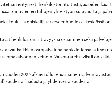
vitetään erityisesti henkilöstömitoitusta, asioiden käsitt
nssa toimivien eri tahojen yhteistyön sujuvuutta ja palv
ekä koulu- ja opiskelijaterveydenhuollossa keskiössä on
tuvat henkilöstön riittävyys ja osaaminen sekä palveluje
astaavat kaikkien ostopalveluna hankkimiensa ja itse tu
sta omavalvonnan keinoin. Valvontatehtävästä on sääde
 on vuoden 2023 alkaen ollut ensisijainen valvontavastuu
allisuudesta, laadusta ja yhdenvertaisuudesta.