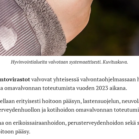
Hyvinvointialueita valvotaan systemaattisesti. Kuvituskuva.
intovirastot
valvovat yhteisessä valvontaohjelmassaan 
 ja omavalvonnan toteutumista vuoden 2023 aikana.
llaan erityisesti hoitoon pääsyn, lastensuojelun, neuvol
aterveydenhuollon ja kotihoidon omavalvonnan toteutumi
a on erikoissairaanhoidon, perusterveydenhoidon sekä 
itoon pääsy.