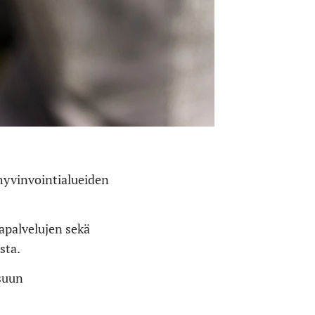
hyvinvointialueiden
apalvelujen sekä
sta.
suun