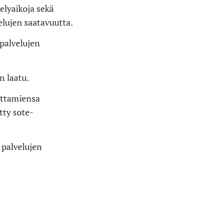
elyaikoja sekä
elujen saatavuutta.
 palvelujen
n laatu.
ottamiensa
tty sote-
 palvelujen