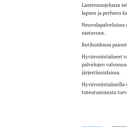
Lastensuojelussa sel
lapsen ja perheen ka
Neuvolapalveluissa s
saatavuus.
Kotihoidossa painot
Hyvinvointialueet v
palvelujen valvonna
järjestämislaissa.
Hyvinvointialueilla
toteutumisesta turv