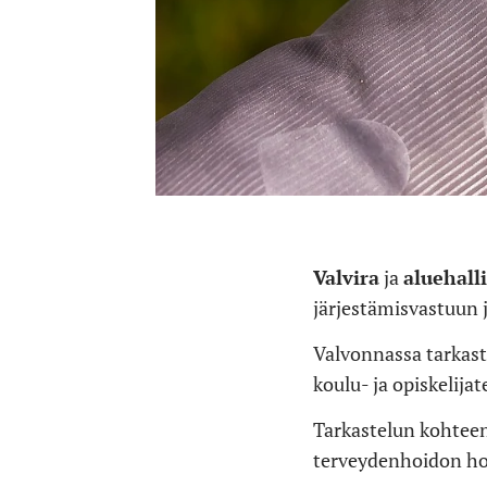
Valvira
ja
aluehall
järjestämisvastuun
Valvonnassa tarkaste
koulu- ja opiskelij
Tarkastelun kohteen
terveydenhoidon ho