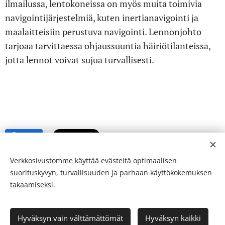
ilmailussa, lentokoneissa on myös muita toimivia
navigointijärjestelmiä, kuten inertianavigointi ja
maalaitteisiin perustuva navigointi. Lennonjohto
tarjoaa tarvittaessa ohjaussuuntia häiriötilanteissa,
jotta lennot voivat sujua turvallisesti.
Share
Verkkosivustomme käyttää evästeitä optimaalisen
suorituskyvyn, turvallisuuden ja parhaan käyttökokemuksen
takaamiseksi.
© 24-verkkolehti ™ . Kaikki oikeudet pidätetään
Hyväksyn vain välttämättömät
Hyväksyn kaikki
ISSN 2342-3439