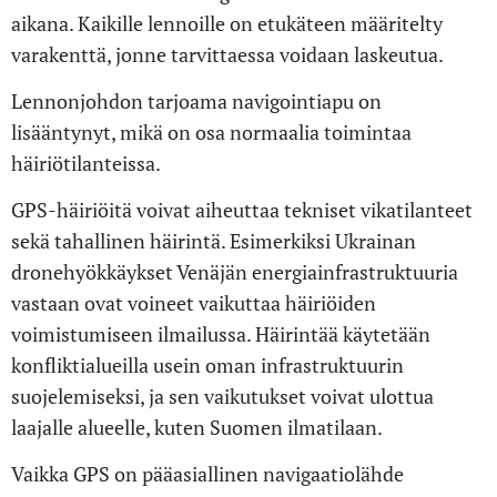
aikana. Kaikille lennoille on etukäteen määritelty
varakenttä, jonne tarvittaessa voidaan laskeutua.
Lennonjohdon tarjoama navigointiapu on
lisääntynyt, mikä on osa normaalia toimintaa
häiriötilanteissa.
GPS-häiriöitä voivat aiheuttaa tekniset vikatilanteet
sekä tahallinen häirintä. Esimerkiksi Ukrainan
dronehyökkäykset Venäjän energiainfrastruktuuria
vastaan ovat voineet vaikuttaa häiriöiden
voimistumiseen ilmailussa. Häirintää käytetään
konfliktialueilla usein oman infrastruktuurin
suojelemiseksi, ja sen vaikutukset voivat ulottua
laajalle alueelle, kuten Suomen ilmatilaan.
Vaikka GPS on pääasiallinen navigaatiolähde