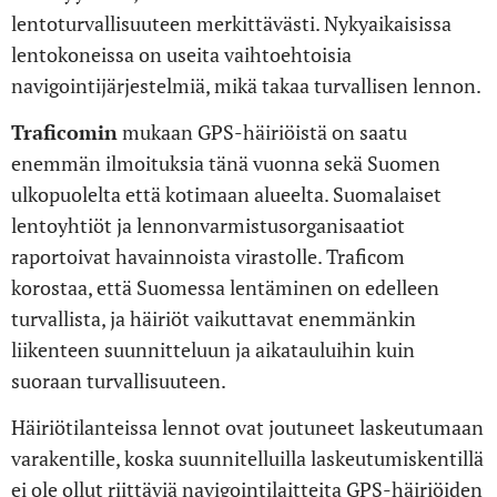
lentoturvallisuuteen merkittävästi. Nykyaikaisissa
lentokoneissa on useita vaihtoehtoisia
navigointijärjestelmiä, mikä takaa turvallisen lennon.
Traficomin
mukaan GPS-häiriöistä on saatu
enemmän ilmoituksia tänä vuonna sekä Suomen
ulkopuolelta että kotimaan alueelta. Suomalaiset
lentoyhtiöt ja lennonvarmistusorganisaatiot
raportoivat havainnoista virastolle. Traficom
korostaa, että Suomessa lentäminen on edelleen
turvallista, ja häiriöt vaikuttavat enemmänkin
liikenteen suunnitteluun ja aikatauluihin kuin
suoraan turvallisuuteen.
Häiriötilanteissa lennot ovat joutuneet laskeutumaan
varakentille, koska suunnitelluilla laskeutumiskentillä
ei ole ollut riittäviä navigointilaitteita GPS-häiriöiden