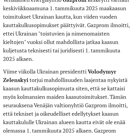
keskiviikkoaamuna 1. tammikuuta 2025 maakaasun
toimitukset Ukrainan kautta, kun viiden vuoden
kauttakulkusopimukset päättyivät. Gazprom ilmoitti,
ettei Ukrainan "toistuvien ja nimenomaisten
kieltojen" vuoksi ollut mahdollista jatkaa kaasun
kuljetusta teknisesti tai juridisesti 1. tammikuuta
2025 alkaen.
Viime viikolla Ukrainan presidentti
Volodymyr
Zelenskyi
torjui mahdollisuuden laajentaa nykyistä
kaasun kauttakulkusopimusta siten, että se kattaisi
myös kolmansien maiden kaasutoimitukset. Tämän
seurauksena Venäjän valtionyhtiö Gazprom ilmoitti,
että tekniset ja oikeudelliset edellytykset kaasun
kauttakululle Ukrainan alueen kautta eivät ole enää
olemassa 1. tammikuuta 2025 alkaen. Gazprom