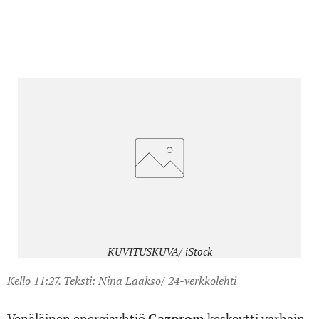
Gazprom korosti, että Ukrainan osapuolen toistuva ja
nimenomainen kieltäytyminen jatkoneuvotteluista
teki sopimuksen uudistamisen mahdottomaksi.
KUVITUSKUVA/ iStock
Kello 11:27. Teksti: Nina Laakso/ 24-verkkolehti
Venäläinen energiayhtiö
Gazprom
keskeytti varhain