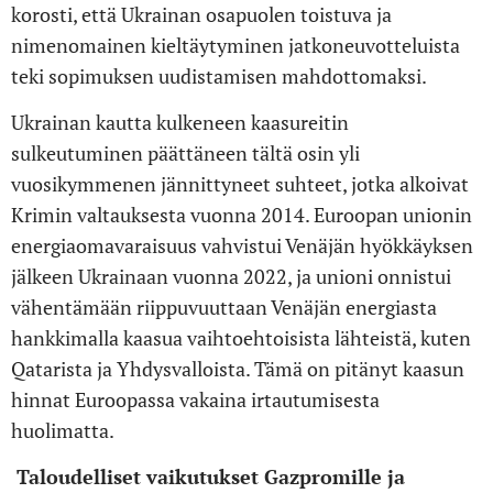
korosti, että Ukrainan osapuolen toistuva ja
nimenomainen kieltäytyminen jatkoneuvotteluista
teki sopimuksen uudistamisen mahdottomaksi.
Ukrainan kautta kulkeneen kaasureitin
sulkeutuminen päättäneen tältä osin yli
vuosikymmenen jännittyneet suhteet, jotka alkoivat
Krimin valtauksesta vuonna 2014. Euroopan unionin
energiaomavaraisuus vahvistui Venäjän hyökkäyksen
jälkeen Ukrainaan vuonna 2022, ja unioni onnistui
vähentämään riippuvuuttaan Venäjän energiasta
hankkimalla kaasua vaihtoehtoisista lähteistä, kuten
Qatarista ja Yhdysvalloista. Tämä on pitänyt kaasun
hinnat Euroopassa vakaina irtautumisesta
huolimatta.
Taloudelliset vaikutukset Gazpromille ja