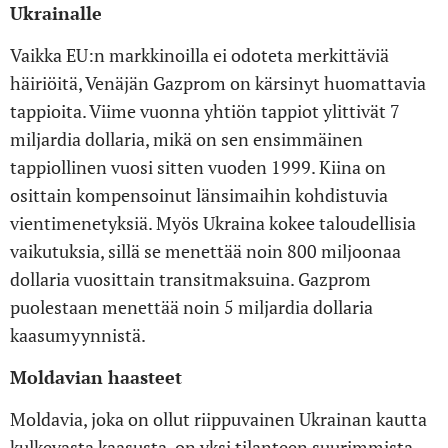
Ukrainalle
Vaikka EU:n markkinoilla ei odoteta merkittäviä
häiriöitä, Venäjän Gazprom on kärsinyt huomattavia
tappioita. Viime vuonna yhtiön tappiot ylittivät 7
miljardia dollaria, mikä on sen ensimmäinen
tappiollinen vuosi sitten vuoden 1999. Kiina on
osittain kompensoinut länsimaihin kohdistuvia
vientimenetyksiä. Myös Ukraina kokee taloudellisia
vaikutuksia, sillä se menettää noin 800 miljoonaa
dollaria vuosittain transitmaksuina. Gazprom
puolestaan menettää noin 5 miljardia dollaria
kaasumyynnistä.
Moldavian haasteet
Moldavia, joka on ollut riippuvainen Ukrainan kautta
kulkevasta kaasusta, on yksi tilanteen suurimmista