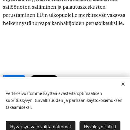
säilöönoton salliminen ja palautuskeskusten
perustaminen EU:n ulkopuolelle merkitsevät vakavaa
heikennystä turvapaikanhakijoiden perusoikeuksille.
Share
Verkkosivustomme käyttää evästeitä optimaalisen
suorituskyvyn, turvallisuuden ja parhaan käyttökokemuksen
takaamiseksi.
© 24-verkkolehti ™ . Kaikki oikeudet pidätetään
Hyväksyn vain välttämättömät
Hyväksyn kaikki
ISSN 2342-3439