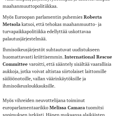
maahanmuuttopolitiikkaa.
Myös Euroopan parlamentin puhemies
Roberta
Metsola
katsoi, että tehokas maahanmuutto- ja
turvapaikkapolitiikka edellyttää uskottavaa
palautusjärjestelmää.
Ihmisoikeusjärjestöt suhtautuvat uudistukseen
huomattavasti kriittisemmin.
International Rescue
Committee
varoitti, että sääntely sisältää vaarallisia
aukkoja, jotka voivat altistaa siirtolaiset laittomille
säilöönotoille, vallan väärinkäytöksille ja
ihmisoikeusloukkauksille.
Myös vihreiden neuvottelijana toiminut
europarlamentaarikko
Melissa Camara
tuomitsi
sopimuksen jyrkästi. Hänen mukaansa alaikäisten