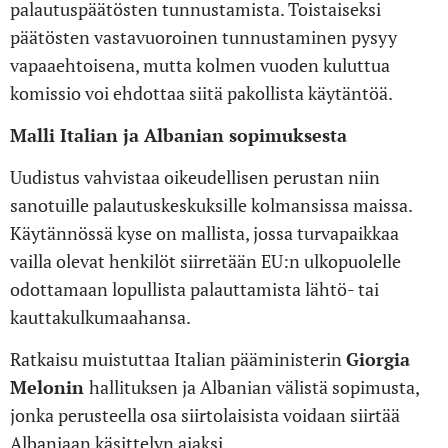
palautuspäätösten tunnustamista. Toistaiseksi
päätösten vastavuoroinen tunnustaminen pysyy
vapaaehtoisena, mutta kolmen vuoden kuluttua
komissio voi ehdottaa siitä pakollista käytäntöä.
Malli Italian ja Albanian sopimuksesta
Uudistus vahvistaa oikeudellisen perustan niin
sanotuille palautuskeskuksille kolmansissa maissa.
Käytännössä kyse on mallista, jossa turvapaikkaa
vailla olevat henkilöt siirretään EU:n ulkopuolelle
odottamaan lopullista palauttamista lähtö- tai
kauttakulkumaahansa.
Ratkaisu muistuttaa Italian pääministerin
Giorgia
Melonin
hallituksen ja Albanian välistä sopimusta,
jonka perusteella osa siirtolaisista voidaan siirtää
Albaniaan käsittelyn ajaksi.