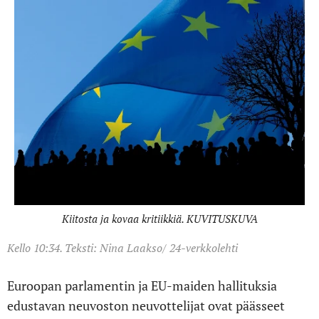
Kiitosta ja kovaa kritiikkiä. KUVITUSKUVA
Kello 10:34. Teksti: Nina Laakso/ 24-verkkolehti
Euroopan parlamentin ja EU-maiden hallituksia
edustavan neuvoston neuvottelijat ovat päässeet