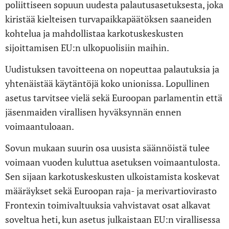
poliittiseen sopuun uudesta palautusasetuksesta, joka
kiristää kielteisen turvapaikkapäätöksen saaneiden
kohtelua ja mahdollistaa karkotuskeskusten
sijoittamisen EU:n ulkopuolisiin maihin.
Uudistuksen tavoitteena on nopeuttaa palautuksia ja
yhtenäistää käytäntöjä koko unionissa. Lopullinen
asetus tarvitsee vielä sekä Euroopan parlamentin että
jäsenmaiden virallisen hyväksynnän ennen
voimaantuloaan.
Sovun mukaan suurin osa uusista säännöistä tulee
voimaan vuoden kuluttua asetuksen voimaantulosta.
Sen sijaan karkotuskeskusten ulkoistamista koskevat
määräykset sekä Euroopan raja- ja merivartiovirasto
Frontexin toimivaltuuksia vahvistavat osat alkavat
soveltua heti, kun asetus julkaistaan EU:n virallisessa