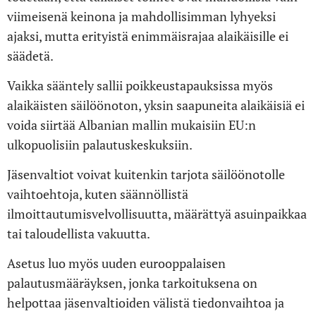
viimeisenä keinona ja mahdollisimman lyhyeksi
ajaksi, mutta erityistä enimmäisrajaa alaikäisille ei
säädetä.
Vaikka sääntely sallii poikkeustapauksissa myös
alaikäisten säilöönoton, yksin saapuneita alaikäisiä ei
voida siirtää Albanian mallin mukaisiin EU:n
ulkopuolisiin palautuskeskuksiin.
Jäsenvaltiot voivat kuitenkin tarjota säilöönotolle
vaihtoehtoja, kuten säännöllistä
ilmoittautumisvelvollisuutta, määrättyä asuinpaikkaa
tai taloudellista vakuutta.
Asetus luo myös uuden eurooppalaisen
palautusmääräyksen, jonka tarkoituksena on
helpottaa jäsenvaltioiden välistä tiedonvaihtoa ja