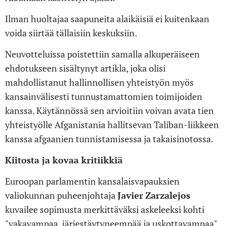
Ilman huoltajaa saapuneita alaikäisiä ei kuitenkaan
voida siirtää tällaisiin keskuksiin.
Neuvotteluissa poistettiin samalla alkuperäiseen
ehdotukseen sisältynyt artikla, joka olisi
mahdollistanut hallinnollisen yhteistyön myös
kansainvälisesti tunnustamattomien toimijoiden
kanssa. Käytännössä sen arvioitiin voivan avata tien
yhteistyölle Afganistania hallitsevan Taliban-liikkeen
kanssa afgaanien tunnistamisessa ja takaisinotossa.
Kiitosta ja kovaa kritiikkiä
Euroopan parlamentin kansalaisvapauksien
valiokunnan puheenjohtaja
Javier
Zarzalejos
kuvailee sopimusta merkittäväksi askeleeksi kohti
"vakavampaa, järjestäytyneempää ja uskottavampaa"