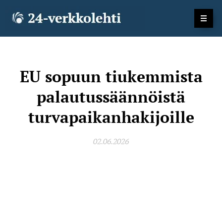
EU sopuun tiukemmista
palautussäännöistä
turvapaikanhakijoille
02.06.2026