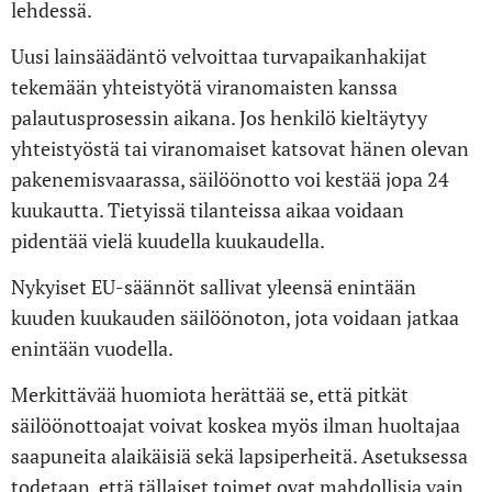
lehdessä.
Uusi lainsäädäntö velvoittaa turvapaikanhakijat
tekemään yhteistyötä viranomaisten kanssa
palautusprosessin aikana. Jos henkilö kieltäytyy
yhteistyöstä tai viranomaiset katsovat hänen olevan
pakenemisvaarassa, säilöönotto voi kestää jopa 24
kuukautta. Tietyissä tilanteissa aikaa voidaan
pidentää vielä kuudella kuukaudella.
Nykyiset EU-säännöt sallivat yleensä enintään
kuuden kuukauden säilöönoton, jota voidaan jatkaa
enintään vuodella.
Merkittävää huomiota herättää se, että pitkät
säilöönottoajat voivat koskea myös ilman huoltajaa
saapuneita alaikäisiä sekä lapsiperheitä. Asetuksessa
todetaan, että tällaiset toimet ovat mahdollisia vain