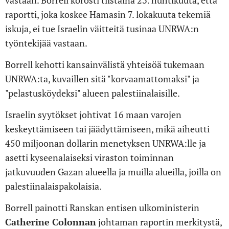
vastaan. Borrell korosti tiistaina 23. huhtikuuta, että
raportti, joka koskee Hamasin 7. lokakuuta tekemiä
iskuja, ei tue Israelin väitteitä tusinaa UNRWA:n
työntekijää vastaan.
Borrell kehotti kansainvälistä yhteisöä tukemaan
UNRWA:ta, kuvaillen sitä "korvaamattomaksi" ja
"pelastusköydeksi" alueen palestiinalaisille.
Israelin syytökset johtivat 16 maan varojen
keskeyttämiseen tai jäädyttämiseen, mikä aiheutti
450 miljoonan dollarin menetyksen UNRWA:lle ja
asetti kyseenalaiseksi viraston toiminnan
jatkuvuuden Gazan alueella ja muilla alueilla, joilla on
palestiinalaispakolaisia.
Borrell painotti Ranskan entisen ulkoministerin
Catherine Colonnan
johtaman raportin merkitystä,