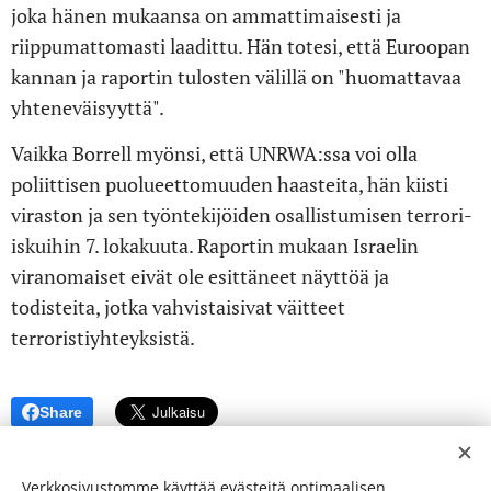
joka hänen mukaansa on ammattimaisesti ja
riippumattomasti laadittu. Hän totesi, että Euroopan
kannan ja raportin tulosten välillä on "huomattavaa
yhteneväisyyttä".
Vaikka Borrell myönsi, että UNRWA:ssa voi olla
poliittisen puolueettomuuden haasteita, hän kiisti
viraston ja sen työntekijöiden osallistumisen terrori-
iskuihin 7. lokakuuta. Raportin mukaan Israelin
viranomaiset eivät ole esittäneet näyttöä ja
todisteita, jotka vahvistaisivat väitteet
terroristiyhteyksistä.
Share
Verkkosivustomme käyttää evästeitä optimaalisen