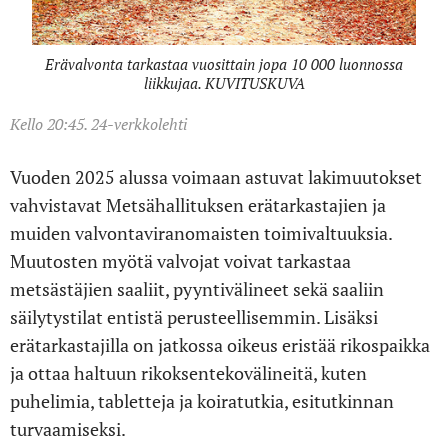
Erävalvonta tarkastaa vuosittain jopa 10 000 luonnossa
liikkujaa. KUVITUSKUVA
Kello 20:45. 24-verkkolehti
Vuoden 2025 alussa voimaan astuvat lakimuutokset
vahvistavat Metsähallituksen erätarkastajien ja
muiden valvontaviranomaisten toimivaltuuksia.
Muutosten myötä valvojat voivat tarkastaa
metsästäjien saaliit, pyyntivälineet sekä saaliin
säilytystilat entistä perusteellisemmin. Lisäksi
erätarkastajilla on jatkossa oikeus eristää rikospaikka
ja ottaa haltuun rikoksentekovälineitä, kuten
puhelimia, tabletteja ja koiratutkia, esitutkinnan
turvaamiseksi.