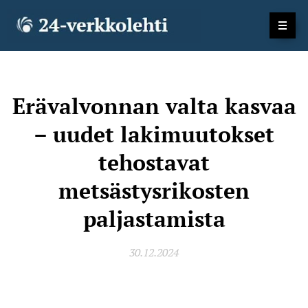
Erävalvonnan valta kasvaa
– uudet lakimuutokset
tehostavat
metsästysrikosten
paljastamista
30.12.2024