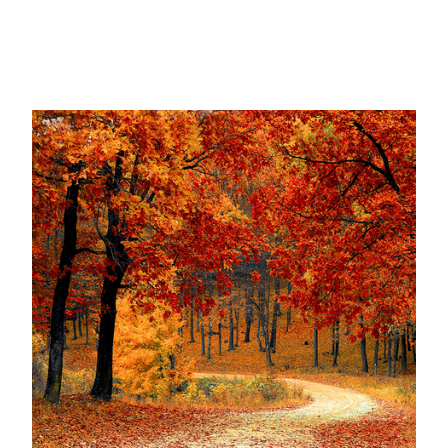
Uusilla toimivaltuuksilla pyritään parantamaan sekä
metsästyksen mainetta että sen yhteiskunnallista
hyväksyttävyyttä.