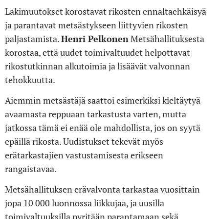
Lakimuutokset korostavat rikosten ennaltaehkäisyä
ja parantavat metsästykseen liittyvien rikosten
paljastamista.
Henri Pelkonen
Metsähallituksesta
korostaa, että uudet toimivaltuudet helpottavat
rikostutkinnan alkutoimia ja lisäävät valvonnan
tehokkuutta.
Aiemmin metsästäjä saattoi esimerkiksi kieltäytyä
avaamasta reppuaan tarkastusta varten, mutta
jatkossa tämä ei enää ole mahdollista, jos on syytä
epäillä rikosta. Uudistukset tekevät myös
erätarkastajien vastustamisesta erikseen
rangaistavaa.
Metsähallituksen erävalvonta tarkastaa vuosittain
jopa 10 000 luonnossa liikkujaa, ja uusilla
toimivaltuuksilla pyritään parantamaan sekä