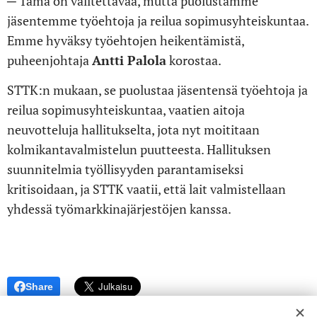
─ Tämä on valitettavaa, mutta puolustamme
jäsentemme työehtoja ja reilua sopimusyhteiskuntaa.
Emme hyväksy työehtojen heikentämistä,
puheenjohtaja
Antti Palola
korostaa.
STTK:n mukaan, se puolustaa jäsentensä työehtoja ja
reilua sopimusyhteiskuntaa, vaatien aitoja
neuvotteluja hallitukselta, jota nyt moititaan
kolmikantavalmistelun puutteesta. Hallituksen
suunnitelmia työllisyyden parantamiseksi
kritisoidaan, ja STTK vaatii, että lait valmistellaan
yhdessä työmarkkinajärjestöjen kanssa.
Share